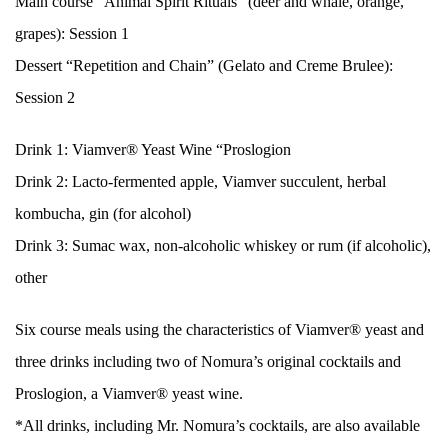
Main course “Animal Spirit Rituals” (deer and whale, orange,
grapes): Session 1
Dessert “Repetition and Chain” (Gelato and Creme Brulee):
Session 2
Drink 1: Viamver® Yeast Wine “Proslogion
Drink 2: Lacto-fermented apple, Viamver succulent, herbal
kombucha, gin (for alcohol)
Drink 3: Sumac wax, non-alcoholic whiskey or rum (if alcoholic),
other
Six course meals using the characteristics of Viamver® yeast and
three drinks including two of Nomura’s original cocktails and
Proslogion, a Viamver® yeast wine.
*All drinks, including Mr. Nomura’s cocktails, are also available