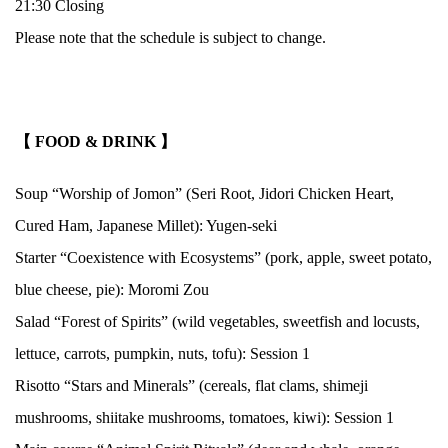
21:30 Closing
Please note that the schedule is subject to change.
.
【 FOOD & DRINK 】
Soup “Worship of Jomon” (Seri Root, Jidori Chicken Heart,
Cured Ham, Japanese Millet): Yugen-seki
Starter “Coexistence with Ecosystems” (pork, apple, sweet potato,
blue cheese, pie): Moromi Zou
Salad “Forest of Spirits” (wild vegetables, sweetfish and locusts,
lettuce, carrots, pumpkin, nuts, tofu): Session 1
Risotto “Stars and Minerals” (cereals, flat clams, shimeji
mushrooms, shiitake mushrooms, tomatoes, kiwi): Session 1