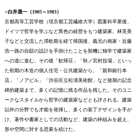
○白井晟一（1905～1983）
京都高等工芸学校（現京都工芸繊維大学）図案科卒業後、
ドイツで哲学を学ぶなど異色の経歴をもつ建築家。林芙美
子などと交流した滞欧期を経て帰国後、義兄の画家・近藤
浩一路の自邸の設計を手掛けたことを契機に独学で建築家
への道に進む。その後「歓帰荘」「秋ノ宮村役場」といっ
た初期の木造の個人住宅・公共建築から、「親和銀行本
店」「ノアビル」「渋谷区立松濤美術館」など後期の記念
碑的建築まで、多くの記憶に残る作品を残した。そのユニ
ークなスタイルから哲学の建築家などとも評される。建築
以外の分野でも才能を発揮し、多くの装丁デザインを手が
け、著作や書家としての活動など、建築の枠組みを超え、
形や空間に対する思索を続けた。