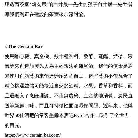
釀造商茶室“幽玄席”的白井晟一先生的孫子白井晟一先生指
導我們到正在建設的茶室來加深討論。
.
○The Certain Bar
使用離心機、真空機、數十種香料、發酵、蒸餾、煙槍、液
氮等來創造顛覆先入為主的想法的雞尾酒。我們的使命是通
過使用創新技術來傳達雞尾酒的自由，這些技術不僅混合了
精心挑選並儘可能接近自然的酒精、水果、香草和香料，而
且還融入了烹飪理論。不僅無農藥、土產就地消費、農民直
送等新鮮口味，而且可持續性面臨環保問題。近年來，他與
世界50佳酒吧的常客墨爾本酒吧Byrdi合作，吸引了全世界
的目光。
https://www.certain-bar.com/