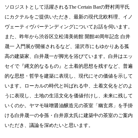
ソロジストとして活躍されるThe Certain Barの野村周平氏
にカクテルをご提供いただき、最新の現代北欧料理、イノ
ヴェーティヴバーテンディングについてお話を伺います。
また、昨年から渋谷区立松濤美術館 開館40周年記念 白井
晟一 入門展が開催されるなど、湯沢市にもゆかりある孤
高の建築家、白井晟一が脚光を浴びています。白井はエッ
セイで『縄文的なるもの』と土着的思想を残すなど、普遍
的な思想・哲学を建築に表現し、現代にその価値を示して
います。ローカルの時代と叫ばれる中、土着文化をどのよ
うに表現し、土地の生活文化を価値付けし、未来に残して
いくのか。ヤマモ味噌醤油醸造元の茶室「幽玄席」を手掛
ける白井晟一の令孫・白井原太氏に建築中の茶室のご案内
いただき、議論を深めたいと思います。