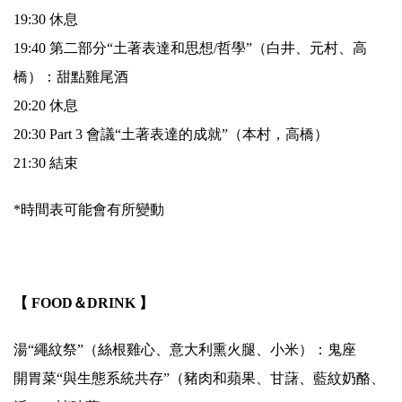
19:30 休息
19:40 第二部分“土著表達和思想/哲學”（白井、元村、高
橋）：甜點雞尾酒
20:20 休息
20:30 Part 3 會議“土著表達的成就”（本村，高橋）
21:30 結束
*時間表可能會有所變動
.
【 FOOD＆DRINK 】
湯“繩紋祭”（絲根雞心、意大利熏火腿、小米）：鬼座
開胃菜“與生態系統共存”（豬肉和蘋果、甘藷、藍紋奶酪、