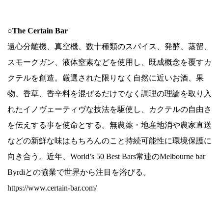
.
○The Certain Bar
遠心分離機、真空機、数十種類のスパイス、発酵、蒸留、
スモークガン、液体窒素などを使用し、既成概念を覆すカ
クテルを創造。厳選された限りなく自然に近いお酒、果
物、香草、香辛料を混ぜるだけでなく調理の理論を取り入
れたイノヴェーティヴな技法を駆使し、カクテルの自由さ
を伝えする事を使命とする。無農薬・地産地消や農家直送
などの新鮮な味はもちろんのこと持続可能性に環境保護に
向き合う。近年、World’s 50 Best Bars常連のMelbourne bar
Byrdiとの協業で世界から注目を浴びる。
https://www.certain-bar.com/
.