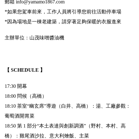
郵箱 info@yamamo1867.com
*如果您駕車前來，工作人員將引導您前往活動停車場
*因為場地是一棟老建築，請穿著足夠保暖的衣服進來
主辦單位：山茂味噌醬油機
.
【 SCHEDULE 】
17:30 開幕
18:00 問候（高橋）
18:10 茶室“幽玄席”導遊（白井、高橋）：湯、工廠參觀：
葡萄酒開胃菜
18:50 第 1 部分“本土表達與創新調酒”（野村、本村、高
橋）：雞尾酒沙拉、意大利燴飯、主菜