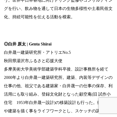
う。世界中日本各地に向けドリンク監修やコンサルティン
グを行い、飲み物を通して日本の生物多様性や土着民俗文
化、持続可能性を伝える活動を模索。
.
◎白井 原太 | Genta Shirai
白井晟一建築研究所・アトリエNo.5
秋田県湯沢市ふるさと応援大使
多摩美術大学美術学部建築学科卒後、設計事務所を経て
2000年より白井晟一建築研究所。建築、内装等デザインの
仕事の他、祖父である建築家・白井晟一の仕事の保存、利
活用にも取り組み、登録文化財となった顧空庵(旧 試作小
住宅 1953年白井晟一設計)の移築設計も行った。街並み
や建築を描く事をライフワークとし、スケッチの講師、ワ