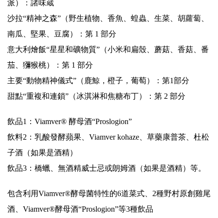
派）：諸味蔵
沙拉“精神之森”（野生植物、香魚、蝗蟲、生菜、胡蘿蔔、
南瓜、堅果、豆腐）：第 1 部分
意大利燴飯“星星和礦物質”（小米和扁殼、蘑菇、香菇、番
茄、獼猴桃）：第 1 部分
主要“動物精神儀式”（鹿鯨，橙子，葡萄）：第1部分
甜點“重複和連鎖”（冰淇淋和焦糖布丁）：第 2 部分
飲品1：Viamver® 酵母酒“Proslogion”
飲料2：乳酸發酵蘋果、Viamver kohaze、草藥康普茶、杜松
子酒（如果是酒精）
飲品3：橋蠟、無酒精威士忌或朗姆酒（如果是酒精）等。
包含利用Viamver®酵母菌特性的6道菜式、2種野村原創雞尾
酒、Viamver®酵母酒“Proslogion”等3種飲品