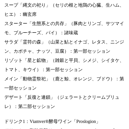
スープ「縄文の祀り」（セリの根と地鶏の心臓、生ハム、
ヒエ）：幽玄席
スターター「生態系との共存」（豚肉とリンゴ、サツマイ
モ、ブルーチーズ、パイ）：諸味蔵
サラダ「霊符の森」（山菜と鮎とイナゴ、レタス、ニンジ
ン、カボチャ、ナッツ、豆腐）：第一部セッション
リゾット「星と鉱物」（雑穀と平貝、シメジ、シイタケ、
トマト、キウイ）：第一部セッション
メイン「動物霊祭祀」（鹿と鯨、オレンジ、ブドウ）：第
一部セッション
デザート「反復と連鎖」（ジェラートとクリームブリュ
レ）：第二部セッション
ドリンク1：Viamver®酵母ワイン「Proslogion」