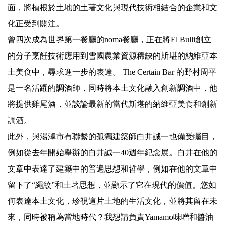
面，將植根於土地的土著文化與現代技術相結合的企業和文
化正受到關注。
曾四次成為世界第一餐廳的noma餐廳，正在將El Bulli創立
的分子烹飪技術應用到雪國農業資源稀缺的斯堪的納維亞本
土美食中，尋求進一步的表達。 The Certain Bar 的野村周平
是一名活躍的調酒師，同時將本土文化融入創新調酒中，他
將提供雞尾酒，並談論最新的當代斯堪的納維亞美食和創新
調酒。
此外，與湯澤市有聯繫的孤獨建築師白井誠一也備受矚目，
例如從去年開始舉辦的白井誠一40週年紀念展。白井在他的
文章中表達了建築中的普遍思想和哲學，例如在他的文章中
留下了“繩紋”和土著思想，並顯示了它在現代的價值。您如
何表達本土文化，珍視這片土地的生活文化，並將其留在未
來，同時被稱為當地時代？我想請負責Yamamo味噌和醬油