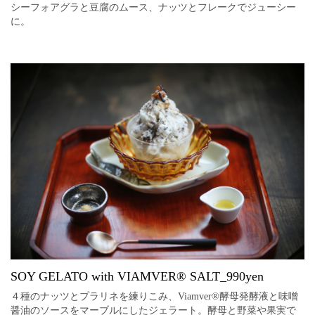
シーフォアグラと豆腐のムース、ナッツとフレークでジューシー
に。
SOY GELATO with VIAMVER®︎ SALT_990yen
４種のナッツとプラリネを練りこみ、Viamver®︎酵母発酵液と味噌
醤油のソースをマーブルにしたジェラート。酵母と野菜や果実で