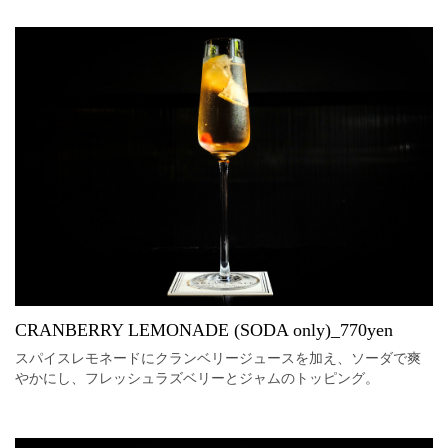
CRANBERRY LEMONADE (SODA only)_770yen
スパイスレモネードにクランベリージュースを加え、ソーダで爽
やかにし、フレッシュラズベリーとジャムのトッピング。