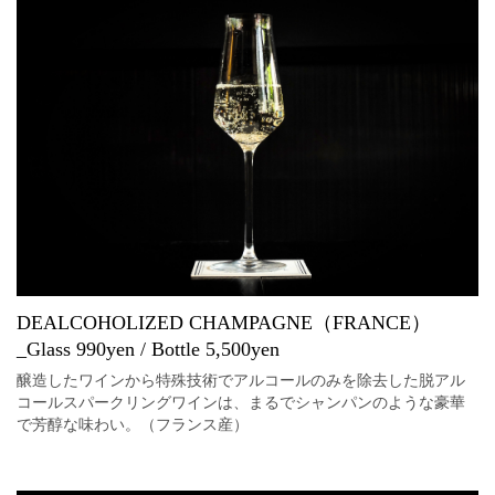
DEALCOHOLIZED CHAMPAGNE（FRANCE）
_Glass 990yen / Bottle 5,500yen
醸造したワインから特殊技術でアルコールのみを除去した脱アル
コールスパークリングワインは、まるでシャンパンのような豪華
で芳醇な味わい。（フランス産）