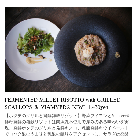
FERMENTED MILLET RISOTTO with GRILLED
SCALLOPS ＆ VIAMVER®︎ KIWI_1,430yen
【ホタテのグリルと発酵雑穀リゾット】野菜ブイヨンとViamver®︎
酵母発酵の雑穀リゾットは肉魚乳不使用で厚みのある味わいを実
現。発酵ホタテのグリルと発酵キノコ、乳酸発酵キウイペースト
でコハク酸のうま味と乳酸の酸味をアクセントに。サラダは発酵