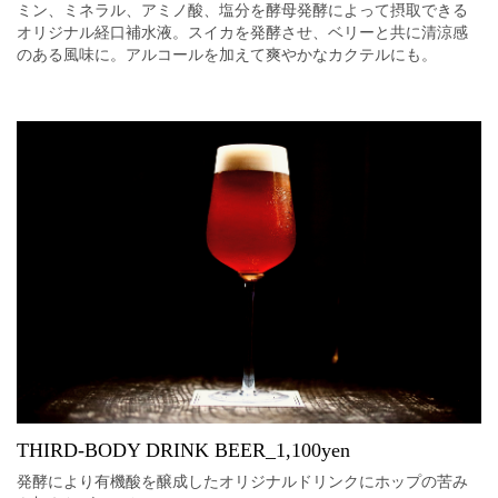
ミン、ミネラル、アミノ酸、塩分を酵母発酵によって摂取できる
オリジナル経口補水液。スイカを発酵させ、ベリーと共に清涼感
のある風味に。アルコールを加えて爽やかなカクテルにも。
THIRD-BODY DRINK BEER_1,100yen
発酵により有機酸を醸成したオリジナルドリンクにホップの苦み