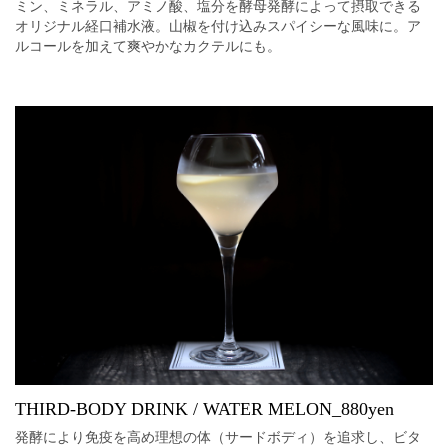
ミン、ミネラル、アミノ酸、塩分を酵母発酵によって摂取できる
オリジナル経口補水液。山椒を付け込みスパイシーな風味に。ア
ルコールを加えて爽やかなカクテルにも。
THIRD-BODY DRINK / WATER MELON_880yen
発酵により免疫を高め理想の体（サードボディ）を追求し、ビタ