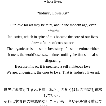
whole lives.
“Industry Loves Art”
Our love for art may be faint, and in the modern age, even
unfruitful.
Industries, which in spite of this became the core of our lives,
draw a future of coexistence.
The organic art is not some love story of a summertime, either.
It melts the world’s senses, at times uniting the times but also
disgracing.
Because if is so, it is precisely a self-righteous love.
We are, undeniably, the ones to love. That is, industry lives art.
世界に産業が生まれる前、私たちの多くは個の欲望を追求
していた。
それは衣食住の根源的なところから、音や色を塗り重ねて