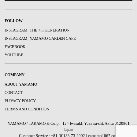
FOLLOW
INSTAGRAM_THE 7th GENERATION
INSTAGRAM_YAMAMO GARDEN CAFE
FACEBOOK
YOUTUBE
COMPANY
ABOUT YAMAMO
CONTACT
PLIVACY POLICY
TERMS AND CONDITION
YAMAMO / TAKAMO & Corp. | 124 Iwasaki, Yuzawa-shi, Akita 0120801
Japan
Customer Service : +81-(0)183-73-2902 | yamamo1867.com