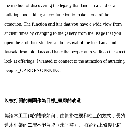
the method of discovering the legacy that lands in a land or a
building, and adding a new function to make it one of the
attraction. The function and it is that you have a wide view from
ancient times by changing to the gallery from the usage that you
open the 2nd floor shutters at the festival of the local area and
Iwasaki from old days and have the people who walk on the street
look at offerings. I wanted to connect to the attraction of attracting
people._GARDENOPENING
以被打開的庭園作為目標_畫廊的改造
無論木工工作的禮貌如何，由於掛在樑和柱上的方式，長的
舊木框架的二層不能著陸（未平整）。 在網站上修復此問