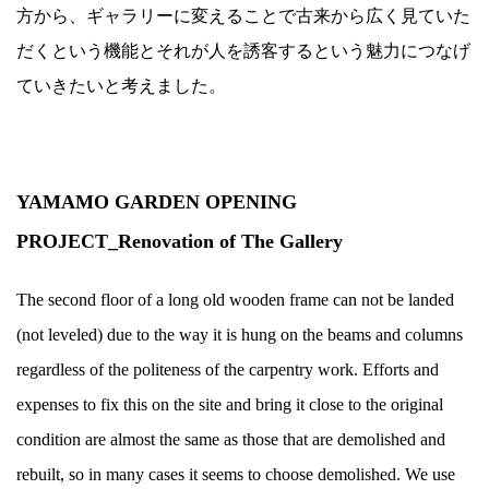
方から、ギャラリーに変えることで古来から広く見ていた
だくという機能とそれが人を誘客するという魅力につなげ
ていきたいと考えました。
YAMAMO GARDEN OPENING
PROJECT_Renovation of The Gallery
The second floor of a long old wooden frame can not be landed
(not leveled) due to the way it is hung on the beams and columns
regardless of the politeness of the carpentry work. Efforts and
expenses to fix this on the site and bring it close to the original
condition are almost the same as those that are demolished and
rebuilt, so in many cases it seems to choose demolished. We use