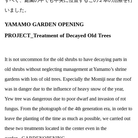
すべく、庭園の中でも中央に位置するこの２本の治療を行
いました。
YAMAMO GARDEN OPENING
PROJECT_Treatment of Decayed Old Trees
It is not uncommon for the old shrubs to have decaying parts in
old shrubs without neglecting management at Yamamo’s shrine
gardens with lots of old trees. Especially the Momiji near the roof
was in danger due to the influence of heavy snow of the year,
Yew tree was dangerous due to poor dwarf and invasion of rot
fungus. From the photograph of the 4th generation era, in order to
leave the planting of the time as much as possible, we carried out
these two treatments located in the center even in the