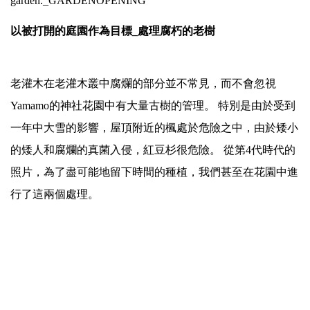
garden._GARDENOPENING
以被打開的庭園作為目標_處理腐朽的老樹
老灌木在老灌木叢中腐爛的部分並不常見，而不會忽視
Yamamo的神社花園中有大量古樹的管理。 特別是由於受到
一年中大雪的影響，屋頂附近的楓處於危險之中，由於矮小
的矮人和腐爛的真菌入侵，紅豆杉很危險。 從第4代時代的
照片，為了盡可能地留下時間的種植，我們甚至在花園中進
行了這兩個處理。