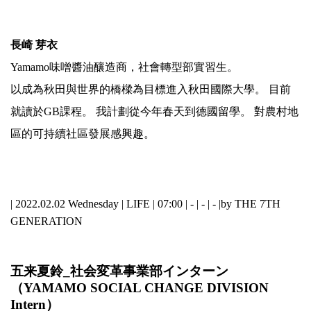
.
長崎 芽衣
Yamamo味噌醬油釀造商，社會轉型部實習生。
以成為秋田與世界的橋樑為目標進入秋田國際大學。 目前
就讀於GB課程。 我計劃從今年春天到德國留學。 對農村地
區的可持續社區發展感興趣。
.
| 2022.02.02 Wednesday |
LIFE
| 07:00 | - | - | - |
by THE 7TH
GENERATION
五来夏鈴_社会変革事業部インターン
（YAMAMO SOCIAL CHANGE DIVISION
Intern）