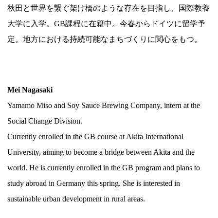
秋田と世界を繋ぐ架け橋のような存在を目指し、国際教養
大学に入学。GB課程に在籍中。今春からドイツに留学予
定。地方における持続可能なまちづくりに関心をもつ。
.
Mei Nagasaki
Yamamo Miso and Soy Sauce Brewing Company, intern at the
Social Change Division.
Currently enrolled in the GB course at Akita International
University, aiming to become a bridge between Akita and the
world. He is currently enrolled in the GB program and plans to
study abroad in Germany this spring. She is interested in
sustainable urban development in rural areas.