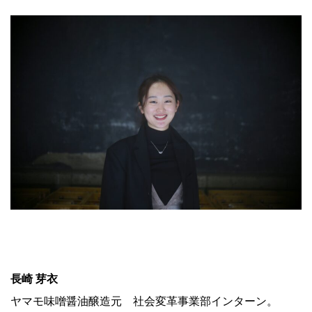
.
長崎 芽衣
ヤマモ味噌醤油醸造元 社会変革事業部インターン。