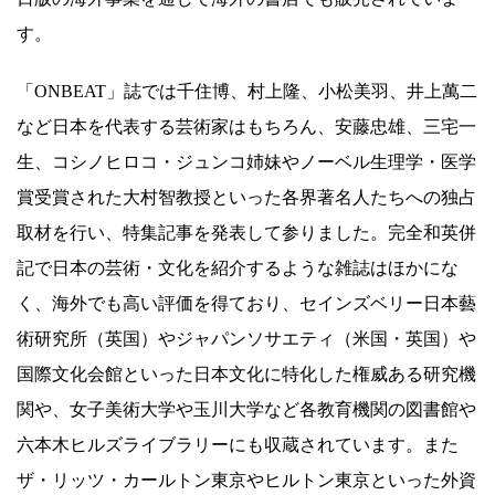
す。
「ONBEAT」誌では千住博、村上隆、小松美羽、井上萬二
など日本を代表する芸術家はもちろん、安藤忠雄、三宅一
生、コシノヒロコ・ジュンコ姉妹やノーベル生理学・医学
賞受賞された大村智教授といった各界著名人たちへの独占
取材を行い、特集記事を発表して参りました。完全和英併
記で日本の芸術・文化を紹介するような雑誌はほかにな
く、海外でも高い評価を得ており、セインズベリー日本藝
術研究所（英国）やジャパンソサエティ（米国・英国）や
国際文化会館といった日本文化に特化した権威ある研究機
関や、女子美術大学や玉川大学など各教育機関の図書館や
六本木ヒルズライブラリーにも収蔵されています。また
ザ・リッツ・カールトン東京やヒルトン東京といった外資