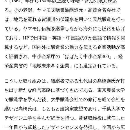
3（1867）年から150 年以上続く味噌・醤油の蔵元があ
る。その老舗、ヤマモ味噌醤油醸造元・髙茂合名会社で
は、地元を流れる皆瀬川の伏流水を用いて天然醸造を行っ
ている。ヤマモは伝統を継承しながら海外にも販路を広げ
ており、HPで日本語・英語・中国語の3 か国語で情報を掲
載するなど、国内外に醸造業の魅力を伝える企業活動が高
く評価され、中小企業庁の「はばたく中小企業300」、経
済産業省の「地域未来牽引企業」にも選定されている。
こうした取り組みは、後継者である七代目の髙橋泰氏が打
ち出す新たな経営戦略に基づくものである。東京農業大学
で醸造学を学んだ後、大手醸造会社での修行を経て会社を
継いだ高橋氏は、もともと建築家志望であり、千葉大学で
デザイン工学を学んだ経歴を持つ。常務取締役に就任した
一年目から卓越したデザインセンスを発揮し、企画から広