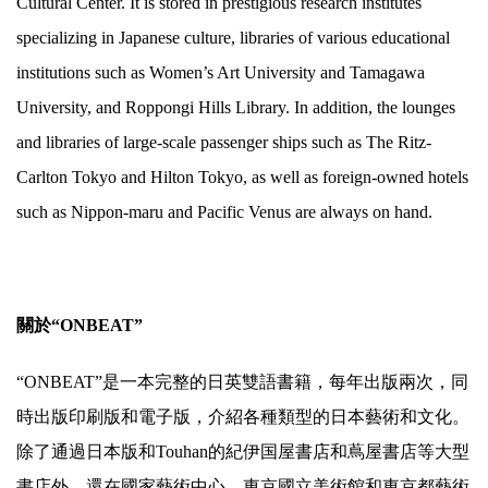
Cultural Center. It is stored in prestigious research institutes
specializing in Japanese culture, libraries of various educational
institutions such as Women’s Art University and Tamagawa
University, and Roppongi Hills Library. In addition, the lounges
and libraries of large-scale passenger ships such as The Ritz-
Carlton Tokyo and Hilton Tokyo, as well as foreign-owned hotels
such as Nippon-maru and Pacific Venus are always on hand.
關於“ONBEAT”
“ONBEAT”是一本完整的日英雙語書籍，每年出版兩次，同
時出版印刷版和電子版，介紹各種類型的日本藝術和文化。
除了通過日本版和Touhan的紀伊国屋書店和蔦屋書店等大型
書店外，還在國家藝術中心，東京國立美術館和東京都藝術