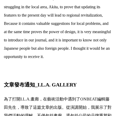
struggling in the local area, Akita, to prove that updating its
features to the present day will lead to regional revitalization,
Because it contains valuable suggestions for local problems, and
at the same time proves the power of design, it is very meaningful
to introduce in our journal, and it is important to know not only
Japanese people but also foreign people. I thought it would be an
opportunity to receive it.
文章發布通知_I.L.A. GALLERY
為了打開I.L.A.畫廊，在藝術活動中遇到了ONBEAT編輯藤
田先生，導致了這篇文章的出版。從演講開始，我展示了對
我們活動的理解，不僅包括畫廊，還包括公司的品牌重塑和