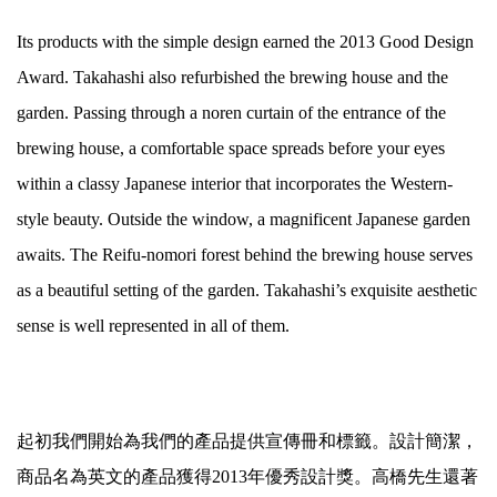
Its products with the simple design earned the 2013 Good Design
Award. Takahashi also refurbished the brewing house and the
garden. Passing through a noren curtain of the entrance of the
brewing house, a comfortable space spreads before your eyes
within a classy Japanese interior that incorporates the Western-
style beauty. Outside the window, a magnificent Japanese garden
awaits. The Reifu-nomori forest behind the brewing house serves
as a beautiful setting of the garden. Takahashi’s exquisite aesthetic
sense is well represented in all of them.
起初我們開始為我們的產品提供宣傳冊和標籤。設計簡潔，
商品名為英文的產品獲得2013年優秀設計獎。高橋先生還著