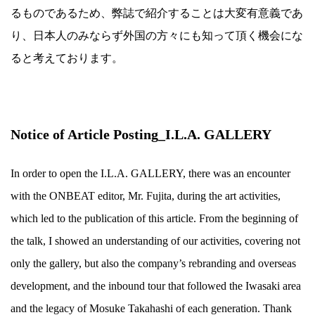
るものであるため、弊誌で紹介することは大変有意義であ
り、日本人のみならず外国の方々にも知って頂く機会にな
ると考えております。
Notice of Article Posting_I.L.A. GALLERY
In order to open the I.L.A. GALLERY, there was an encounter
with the ONBEAT editor, Mr. Fujita, during the art activities,
which led to the publication of this article. From the beginning of
the talk, I showed an understanding of our activities, covering not
only the gallery, but also the company’s rebranding and overseas
development, and the inbound tour that followed the Iwasaki area
and the legacy of Mosuke Takahashi of each generation. Thank