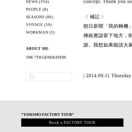
concept. Thank you so 
NEWS (354)
PEOPLE (8)
〈 補記 〉
SEASONS (86)
VOYAGE (59)
朝日新聞「我的轉機
WORKMAN (5)
傳統應該留下地方，削
謝。我想如果能請大
ABOUT ME
THE 7TH GENERATION
| 2014.09.11 Thursday
“YAMAMO FACTORY TOUR“
Book a FACTORY TOUR