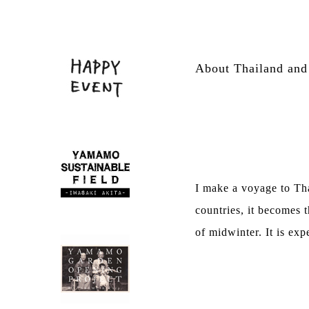
About Thailand and
I make a voyage to Tha
countries, it becomes 
of midwinter. It is exp