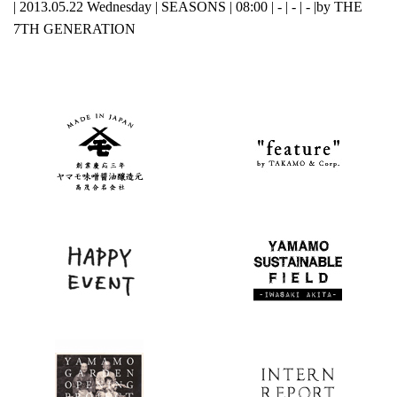
| 2013.05.22 Wednesday |
SEASONS
| 08:00 | - | - | - |
by THE
7TH GENERATION