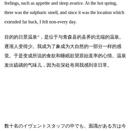
feelings, such as appetite and sleep avarice. At the hot spring,
there was the sulphuric smell, and since it was the location which
extended far back, I felt non-every day.
目的的日景温泉
*
，是位于与青森县的县界的北端的温泉。
逐渐人变得少。我成为了象成为大自然的一部分一样的感
觉。于是变成所说的食欲和睡眠欲望原始直率的心情。温泉
发出硫磺的气味儿，因为在深处布局我感到非日常。
数十名のイヴェントスタッフの中でも、面識がある方は今