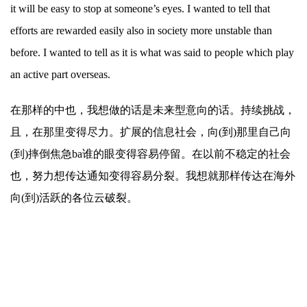
it will be easy to stop at someone’s eyes. I wanted to tell that
efforts are rewarded easily also in society more unstable than
before. I wanted to tell as it is what was said to people which play
an active part overseas.
在那样的中也，我想做的话是未来型意向的话。持续挑战，
且，在那里变得尽力。扩展的信息社会，向(到)那里自己向
(到)摔倒焦急ba谁的眼变得容易停留。在以前不稳定的社会
也，努力想传达通知变得容易分裂。我想就那样传达在海外
向(到)活跃的各位云破裂。