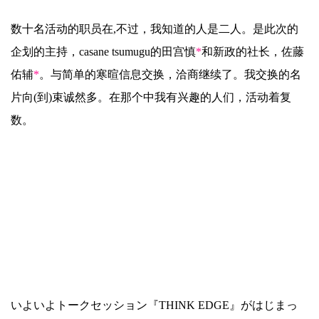
数十名活动的职员在,不过，我知道的人是二人。是此次的
企划的主持，casane tsumugu的田宫慎
*
和新政的社长，佐藤
佑辅
*
。与简单的寒暄信息交换，洽商继续了。我交换的名
片向(到)束诚然多。在那个中我有兴趣的人们，活动着复
数。
いよいよトークセッション『THINK EDGE』がはじまっ