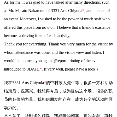
As for me, it was glad to have talked after many directions, such
as Mr. Masato Nakamura of 3331 Arts Chiyoda
*
, and the end of
an event. Moreover, I wished to be the power of much staff who
offered this place from now on. I believe that a friend’s existence
becomes a driving force of each activity.
Thank you for everything. Thank you very much for the visitor by
whom attendance was done, and the visitor view and listen. I
would like to meet you again. (Report printing of the event is
introduced to 0DATE
*
. If very well, please have a look.)
我在3331 Arts Chiyoda
*
的中村政人先生等，很多一方和活动
结束后，说高兴。我想再今后，成为提供这个场，很多的职
员的各位的力量。我相信朋友的存在，成为各个的活动的原
动力的。
是辛苦了。被到场的顾客，请视听的顾客，真的谢谢。再我