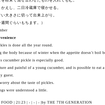
しを粉末で混ぜ合わせたものを入れてもむ。
りかえし、二日冷蔵庫で寝かせる。
すい大きさに切って出来上がり。
一週間ぐらいもちます。）
umber
nvenience
ckles is done all the year round.
ng the body because of winter when the appetite doesn’t boil 
s cucumber pickle is especially good.
xture and painful of a young cucumber, and is possible to eat a 
ny guest.
orry about the taste of pickles.
ings were understood a little.
|
FOOD
| 21:23 | - | - | - |
by THE 7TH GENERATION