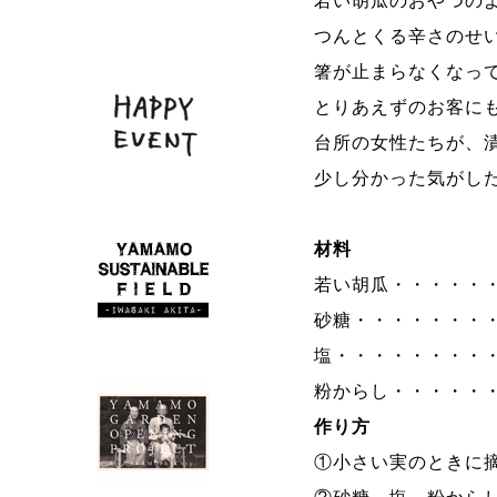
若い胡瓜のおやつの
つんとくる辛さのせ
箸が止まらなくなっ
とりあえずのお客に
台所の女性たちが、
少し分かった気がし
材料
若い胡瓜・・・・・・
砂糖・・・・・・・・
塩・・・・・・・・・
粉からし・・・・・・
作り方
①小さい実のときに