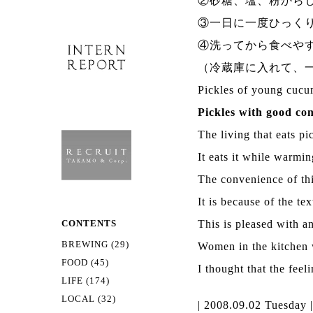
②砂糖、塩、粉から
③一日に一度ひっく
④洗ってから食べや
（冷蔵庫に入れて、
Pickles of young cuc
Pickles with good co
The living that eats pi
It eats it while warmi
The convenience of thi
It is because of the te
This is pleased with a
CONTENTS
BREWING (29)
Women in the kitchen w
FOOD (45)
I thought that the feel
LIFE (174)
LOCAL (32)
| 2008.09.02 Tuesday 