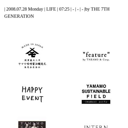
| 2008.07.28 Monday |
LIFE
| 07:25 | - | - | - |
by THE 7TH
GENERATION