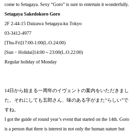
come to Setagaya. Sexy “Goro” is sure to entertain it wonderfully.
Setagaya Sakedokoro Goro
2F 2-44-15 Daizawa Setagaya-ku Tokyo
03-3412-4977
[Thu-Fri]17:00-1:00(L.O.24:00)
[Sun・Holidai]14:00～23:00(L.O.22:00)
Regular holiday of Monday
14日から始まる一周年のイヴェントの案内をいただきまし
た。それにしても五郎さん、味のある字がまた“らしい”で
すね。
I got the guide of round year’s event that started on the 14th. Goro
is a person that there is interest in not only the human nature but