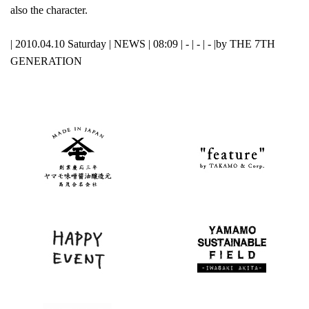
also the character.
| 2010.04.10 Saturday |
NEWS
| 08:09 | - | - | - |
by THE 7TH
GENERATION